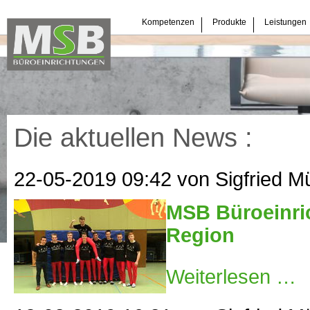
Navigation
Kompetenzen
Produkte
Leistungen
überspringen
Die aktuellen News :
22-05-2019 09:42
von Sigfried M
MSB Büroeinric
Region
MS
Weiterlesen …
Bür
förd
den
Tur