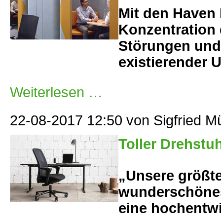
Mit den Haven 
Konzentration d
Störungen und 
existierender
Haven
Weiterlesen …
Pods
jetzt
neu
in
22-08-2017 12:50
von Sigfried M
der
Ausstellung
Toller Drehstu
„Unsere größte
wunderschönes 
eine hochentwi