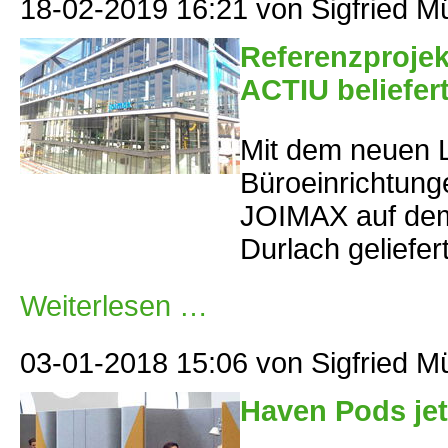
18-02-2019 16:21
von Sigfried M
in
der
Reg
Referenzprojek
ACTIU beliefer
Mit dem neuen 
Büroeinrichtung
JOIMAX auf dem
Durlach geliefer
Referenzprojekt
Weiterlesen …
Joimax
in
Karlsruhe
mit
03-01-2018 15:06
von Sigfried M
Hersteller
ACTIU
beliefert
Haven Pods jet