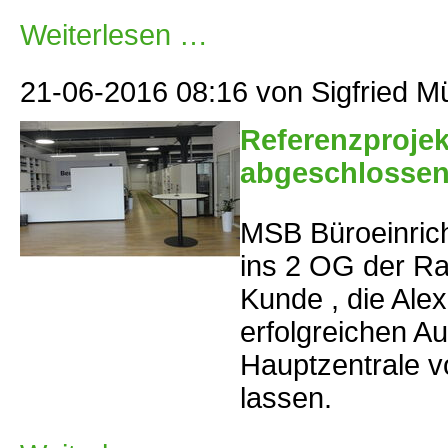
Toller
Weiterlesen …
Drehstuhl
bei
MSB
der
21-06-2016 08:16
von Sigfried M
HAG
SoFi
Mesh
Referenzprojek
abgeschlosse
MSB Büroeinrich
ins 2 OG der Ra
Kunde , die Ale
erfolgreichen A
Hauptzentrale v
lassen.
Referenzprojekt