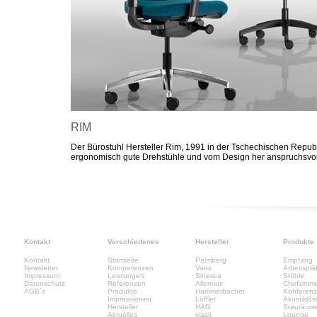
RIM
Der Bürostuhl Hersteller Rim, 1991 in der Tschechischen Republ
ergonomisch gute Drehstühle und vom Design her anspruchsvol
Kontakt
Verschiedenes
Hersteller
Produkte
Kontakt
Startseite
Palmberg
Empfang
Newsletter
Kompetenzen
Vario
Arbeitsplä
Impressum
Leistungen
Sinetica
Stühle
Datenschutz
Referenzen
Allermuir
Chefzimm
AGB´s
Produkte
Hammerbacher
Konferen
Impressionen
Löffler
Akustiklö
Hersteller
HAG
Stauräum
Aktuelles
viasit
Lounge