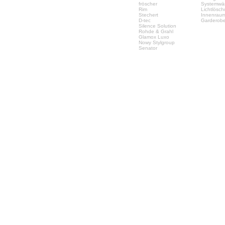
fröscher
Systemwä
Rim
Lichtlösc
Stechert
Innenrau
D-tec
Garderob
Silence Solution
Rohde & Grahl
Glamox Luxo
Nowy Stylgroup
Senator