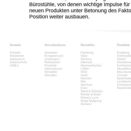
Bürostühle, von denen wichtige Impulse fü
neuen Produkten unter Betonung des Faktors
Position weiter ausbauen.
Kontakt
Verschiedenes
Hersteller
Produkte
Kontakt
Startseite
Palmberg
Empfang
Newsletter
Kompetenzen
Vario
Arbeitsplä
Impressum
Leistungen
Sinetica
Stühle
Datenschutz
Referenzen
Allermuir
Chefzimm
AGB´s
Produkte
Hammerbacher
Konferen
Impressionen
Löffler
Akustiklö
Hersteller
HAG
Stauräum
Aktuelles
viasit
Lounge
fröscher
Systemwä
Rim
Lichtlösc
Stechert
Innenrau
D-tec
Garderob
Silence Solution
Rohde & Grahl
Glamox Luxo
Nowy Stylgroup
Senator