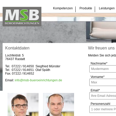
Navigation
Kompetenzen
Produkte
Leistungen
überspringen
Kontaktdaten
Wir freuen uns 
Lochfeldstr. 5
Melden Sie sich jet
76437 Rastatt
Pflichtfeld
Nachname
*
Tel. 07222 / 914650
Siegfried Münster
Tel. 07222 / 914651 Olaf Späth
Fax. 07222 / 914652
Pflichtfeld
Vorname
*
Email:
info@msb-bueroeinrichtungen.de
Pflichtfeld
Email
*
Personenzahl